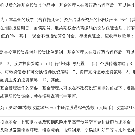
构以后允许基金投资其他品种，基金管理人在履行适当程序后，可以将其
例为：本基金的股票（含存托凭证）资产占基金资产的比例为
60%-95%
（
在扣除股指期货、国债期货、股票期权合约需缴纳的交易保证金后，持
净值的
5%
，其中，现金不包括结算备付金、存出保证金、应收申购款等；
监会变更投资品种的投资比例限制，基金管理人在履行适当程序后，可以
略；
2
、股票投资策略：（
1
）行业分析与配置、（
2
）个股精选策略；
3
6
、可转换债券和可交换债券投资策略；
7
、资产支持证券投资策略；
8
、
融资业务的投资策略；
12
、其他。
基金管理运作的需要，基金管理人可以在不改变投资目标的前提下，遵循
或更新投资策略，并在招募说明书中更新。
为：沪深
300
指数收益率
*60%+
中证港股通综合指数（人民币）收益率
*1
投资基金，其预期收益及预期风险水平高于债券型基金和货币市场基金，
风险以及因投资环境、投资标的、市场制度、交易规则差异等带来的境外