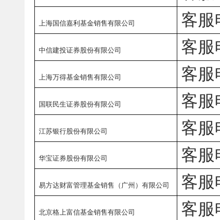
客服
上海国信嘉利基金销售有限公司
客服
中信建投证券股份有限公司
客服
上海万得基金销售有限公司
客服
国联民生证券股份有限公司
客服
江苏银行股份有限公司
客服
华宝
证券股份有限公司
客服
易方达财富管理基金销售（广州）有限公司
客服
北京格上富信基金销售有限公司