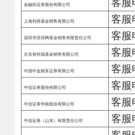
客服电
金融街证券股份有限公司
客服电
上海利得基金销售有限公司
客服电
深圳市排排网基金销售有限责任公司
客服电
京东肯特瑞基金销售有限公司
客服电
中国中金财富证券有限公司
客服电
中信证券股份有限公司
客服电
中信证券华南股份有限公司
客服电
中信证券（山东）有限责任公司