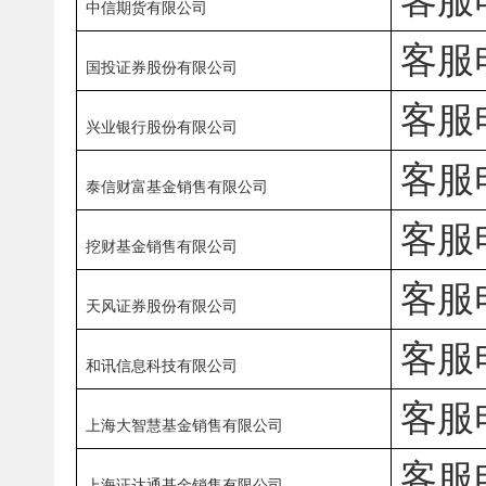
客服电
中信期货有限公司
客服电
国投证券股份有限公司
客服电
兴业银行股份有限公司
客服电
泰信财富基金销售有限公司
客服电
挖财基金销售有限公司
客服电
天风证券股份有限公司
客服电
和讯信息科技有限公司
客服电
上海大智慧基金销售有限公司
客服
上海证达通基金销售有限公司