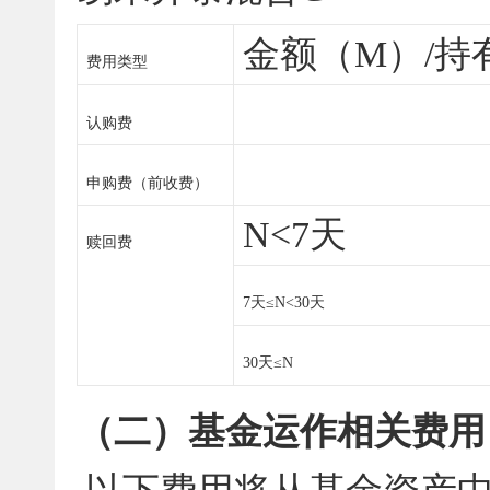
金额（M）/持
费用类型
认购费
申购费（前收费）
N<7天
赎回费
7天≤N<
30天
30
天
≤N
（二）基金运作相关费用