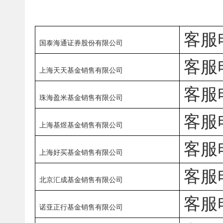
客服电
国泰海通证券股份有限公司
客服电
上海天天基金销售有限公司
客服电
珠海盈米基金销售有限公司
客服电
上海基煜基金销售有限公司
客服电
上海好买基金销售有限公司
客服
北京汇成基金销售有限公司
客服电
诺亚正行基金销售有限公司