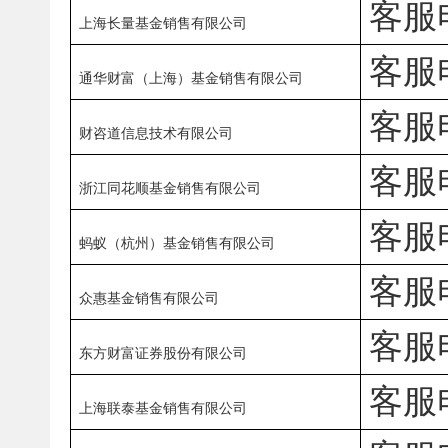
客服电
上海长量基金销售有限公司
客服电
通华财富（上海）基金销售有限公司
客服电
财咨道信息技术有限公司
客服电
浙江同花顺基金销售有限公司
客服电
蚂蚁（杭州）基金销售有限公司
客服电
众惠基金销售有限公司
客服电
东方财富证券股份有限公司
客服电
上海联泰基金销售有限公司