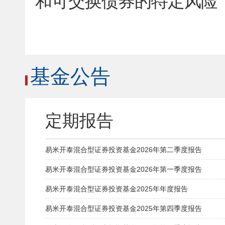
和可交换债券的特定风险
基金公告
定期报告
易米开泰混合型证券投资基金2026年第二季度报告
易米开泰混合型证券投资基金2026年第一季度报告
易米开泰混合型证券投资基金2025年年度报告
易米开泰混合型证券投资基金2025年第四季度报告